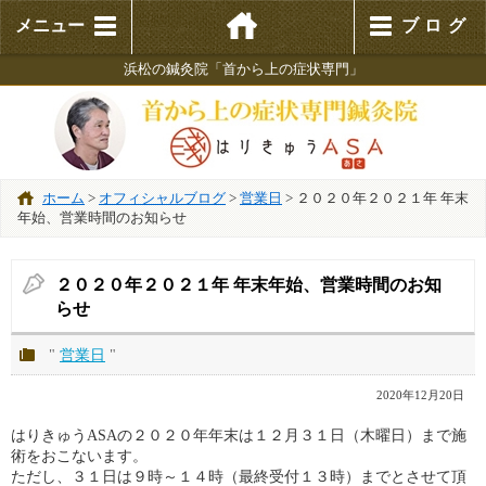
メニュー
ブログ
浜松の鍼灸院「首から上の症状専門」
ホーム
>
オフィシャルブログ
>
営業日
>
２０２０年２０２１年 年末
年始、営業時間のお知らせ
２０２０年２０２１年 年末年始、営業時間のお知
らせ
"
営業日
"
2020年12月20日
はりきゅうASAの２０２０年年末は１２月３１日（木曜日）まで施
術をおこないます。
ただし、３１日は９時～１４時（最終受付１３時）までとさせて頂