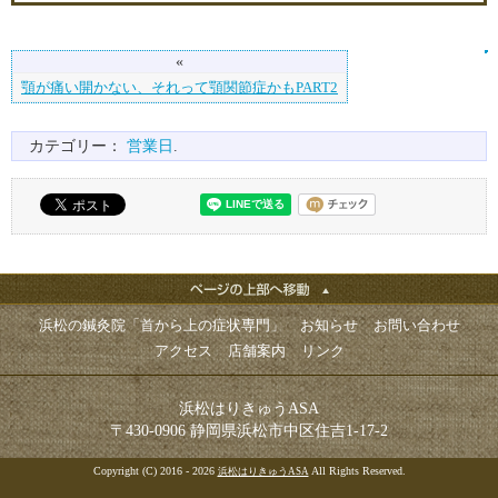
«
顎が痛い開かない、それって顎関節症かもPART2
カテゴリー：
営業日
.
浜松の鍼灸院「首から上の症状専門」
お知らせ
お問い合わせ
アクセス
店舗案内
リンク
浜松はりきゅうASA
〒430-0906 静岡県浜松市中区住吉1-17-2
Copyright (C) 2016 - 2026
All Rights Reserved.
浜松はりきゅうASA