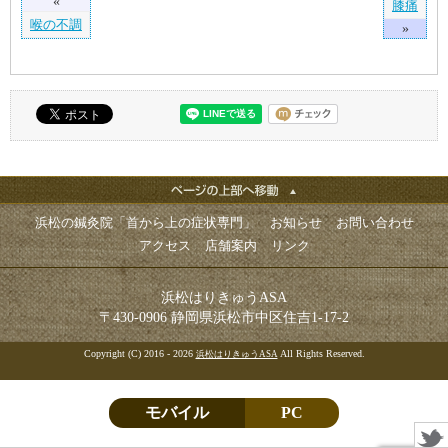
«
膝痛
喉の不調
»
浜松の鍼灸院「首から上の症状専門」
お知らせ
お問い合わせ
アクセス
店舗案内
リンク
浜松はりきゅうASA
〒430-0906 静岡県浜松市中区住吉1-17-2
Copyright (C) 2016 - 2026
All Rights Reserved.
浜松はりきゅうASA
モバイル
PC