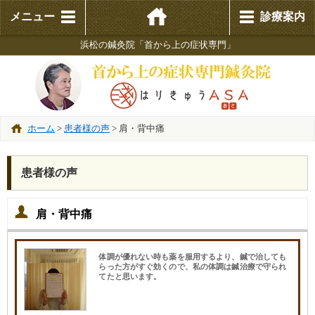
メニュー
診療案内
浜松の鍼灸院「首から上の症状専門」
ホーム
>
患者様の声
>
肩・背中痛
患者様の声
肩・背中痛
体調が優れない時も薬を服用するより、鍼で治しても
らった方がすぐ効くので、私の体調は鍼治療で守られ
てたと思います。