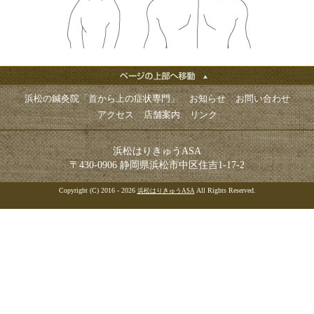
浜松の鍼灸院「首から上の症状専門」
お知らせ
お問い合わせ
アクセス
店舗案内
リンク
浜松はりきゅうASA
〒430-0906 静岡県浜松市中区住吉1-17-2
Copyright (C) 2016 - 2026
All Rights Reserved.
浜松はりきゅうASA