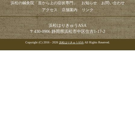
浜松の鍼灸院「首から上の症状専門」
お知らせ
お問い合わせ
アクセス
店舗案内
リンク
浜松はりきゅうASA
〒430-0906 静岡県浜松市中区住吉1-17-2
Copyright (C) 2016 - 2026
All Rights Reserved.
浜松はりきゅうASA